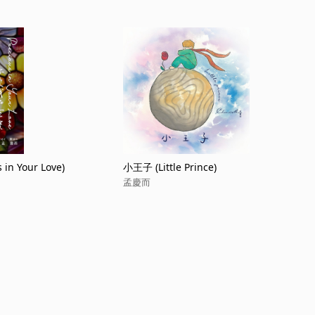
n Your Love)
小王子 (Little Prince)
孟慶而