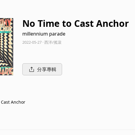
No Time to Cast Anchor
millennium parade
2022-05-27 · 西洋/搖滾
分享專輯
 Cast Anchor