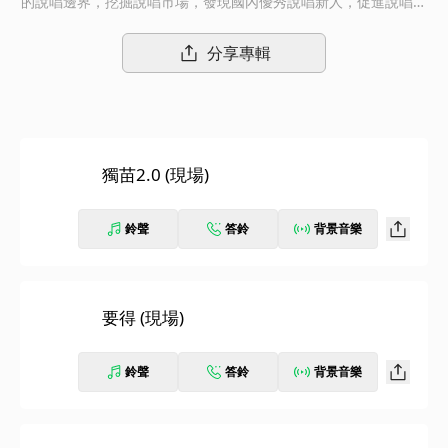
的說唱邊界，挖掘說唱市場，發現國內優秀說唱新人，促進說唱音
樂文化的交互、傳承和發展，為中國音樂產業輸送新鮮血液和更多
優秀的音樂人才。Ep09“魔王挑戰賽”繼續，說唱歌手選擇想要挑戰
分享專輯
的“魔王”進行比拼，獲得勝利即可直接晉級。面對舞臺經驗豐富
的“魔王”，選手們遇強則強，展現風格多元化的音樂作品和不斷增
長的競技水平。說唱歌手們學習強者的優點和技巧，進一步完善豐
富自己的音樂風格，不斷超越自我。
獨苗2.0 (現場)
鈴聲
答鈴
背景音樂
要得 (現場)
鈴聲
答鈴
背景音樂