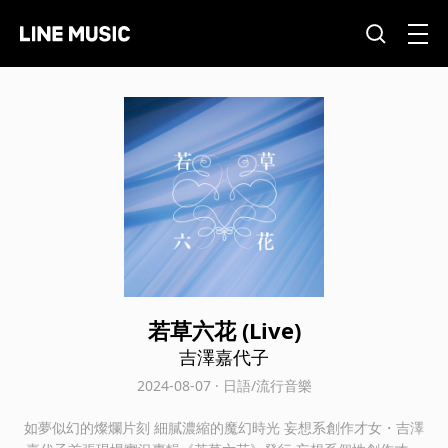
若草六花 (Live)
吉澤嘉代子
2024-08-07 · 日語/流行音樂
如夢似幻的燦爛片刻 細膩濃縮的魔幻時光 妄想系創作才女・吉澤