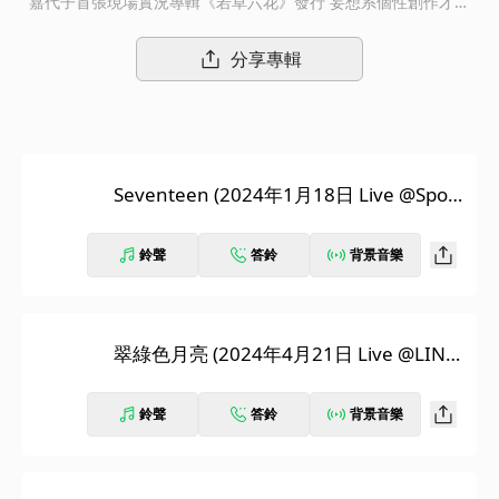
嘉代子首張現場實況專輯《若草六花》發行 妄想系個性創作才女
「吉澤嘉代子」今年邁入出道10周年，出道紀念日當天於LINE CU
BE SHIBUYA舉辦的「吉澤嘉代子10周年紀念公演 依然還在魔女修
分享專輯
行中。」之中，宣布推出現場實況專輯《若草六花》。以青春為
題，分成兩部曲發行的EP《若草》和《六花》，個別以該作品為軸
心展開巡迴演出，而這張《若草六花》便是節錄兩組巡演中，收錄
在《若草》、《六花》當中的12首歌曲，另行構築而成吉澤個人首
張的現場實況專輯，重現兩場演出裡如夢似幻的吉澤魔法世界。
Seventeen (2024年1月18日 Live @Spotif
y O-EAST)
鈴聲
答鈴
背景音樂
翠綠色月亮 (2024年4月21日 Live @LINE
CUBE SHIBUYA)
鈴聲
答鈴
背景音樂