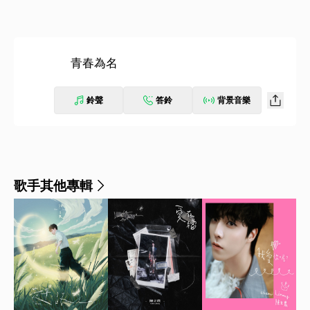
青春為名
鈴聲
答鈴
背景音樂
歌手其他專輯