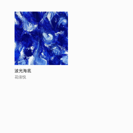
波光海底
花僖悦