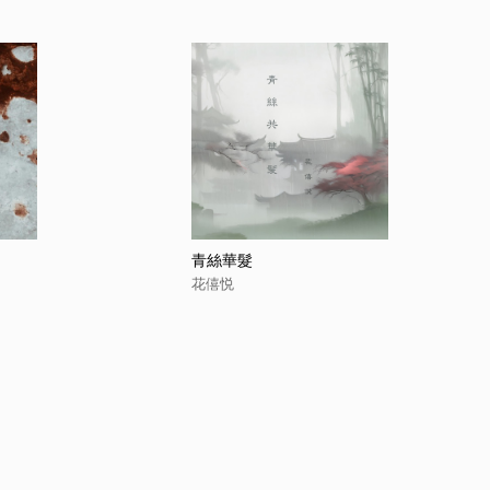
青絲華髮
花僖悦