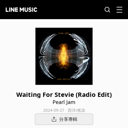
Waiting For Stevie (Radio Edit)
Pearl Jam
2024-09-27 · 西洋/搖滾
分享專輯