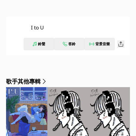
I to U
鈴聲
答鈴
背景音樂
歌手其他專輯