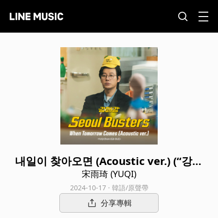
내일이 찾아오면 (Acoustic ver.) (“강매
강”/OST Part.2)
宋雨琦 (YUQI)
2024-10-17 · 韓語/原聲帶
分享專輯