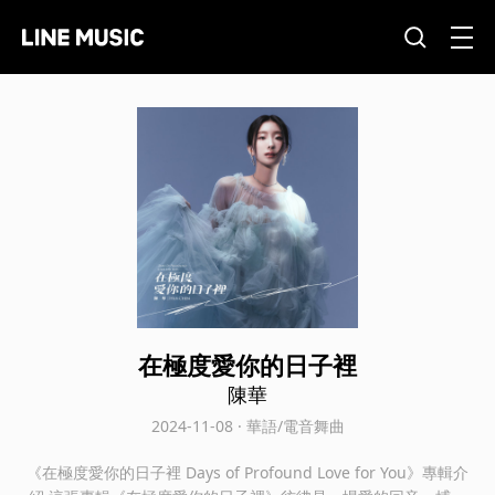
在極度愛你的日子裡
陳華
2024-11-08 · 華語/電音舞曲
《在極度愛你的日子裡 Days of Profound Love for You》專輯介