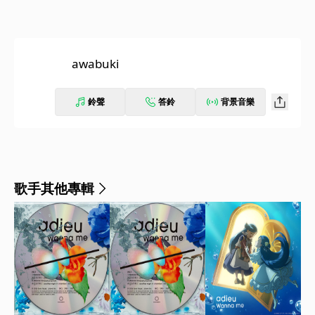
awabuki
鈴聲
答鈴
背景音樂
歌手其他專輯