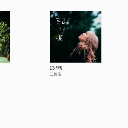
記得嗎
王艷薇