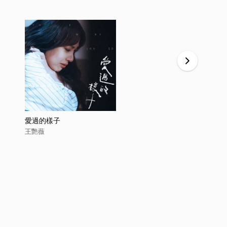
愛過的樣子
不想再愛
王艷薇
王艷薇