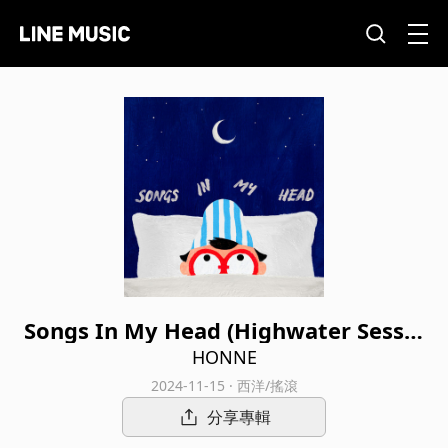
Songs In My Head (Highwater Sessio
n)
HONNE
2024-11-15 · 西洋/搖滾
分享專輯