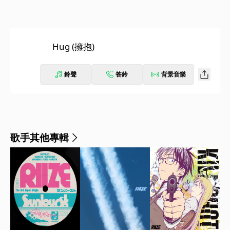
Hug (擁抱)
鈴聲
答鈴
背景音樂
歌手其他專輯