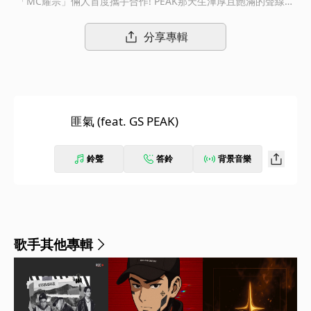
「MC耀宗」倆人首度攜手合作! PEAK那天生渾厚且飽滿的聲線，
充滿了來自中南部的熱情和生猛，MC耀宗則將個人擅長的旋律說
唱完美貼合編曲突如其來的變奏，用南北二路的不同風格完美融合
分享專輯
在這首鑽頭嘻哈曲風中。
匪氣 (feat. GS PEAK)
鈴聲
答鈴
背景音樂
歌手其他專輯