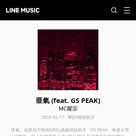
匪氣 (feat. GS PEAK)
MC耀宗
2025-02-17 · 華語/嘻哈饒舌
「匪氣」由來自中部的DRILL風格嘻哈歌手「GS PEAK」和老大哥