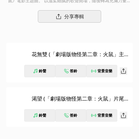
鼠》電影主題曲。 以溫柔細膩的歌聲開場，隨後轉為充滿力量的
副歌，結合了悠然流麗的鋼琴旋律及卓越的弦樂編曲，加上令人震
撼的樂團音調，襯托出劇場版動畫的壯麗世界觀。另一首收錄曲
分享專輯
〈渴望〉則是一首充滿和風元素、帶有鋒利毒性的樂曲，AiNA TH
E END獨特的表現力更讓這首歌成為令人印象深刻的歌曲。
花無雙 (「劇場版物怪第二章：火鼠」主題
曲)
鈴聲
答鈴
背景音樂
渴望 (「劇場版物怪第二章：火鼠」片尾
曲)
鈴聲
答鈴
背景音樂