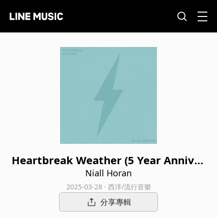
Heartbreak Weather (5 Year Anniver
sary Edition)
Niall Horan
2025-03-28 · 西洋/流行音樂
分享專輯