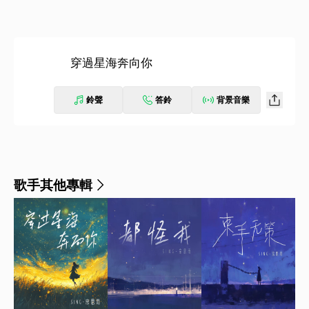
穿過星海奔向你
鈴聲
答鈴
背景音樂
歌手其他專輯