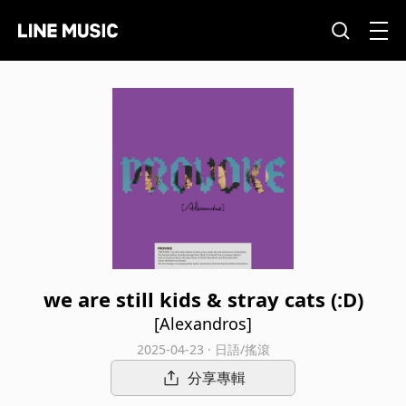
we are still kids & stray cats (:D)
[Alexandros]
2025-04-23 · 日語/搖滾
分享專輯