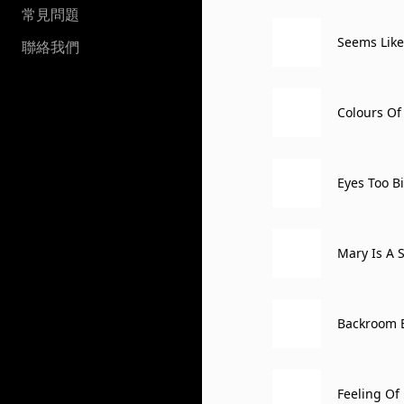
常見問題
Seems Like
聯絡我們
Colours Of
Eyes Too Bi
Mary Is A 
Backroom 
Feeling Of