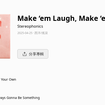
Make ‘em Laugh, Make ‘e
Stereophonics
2025-04-25 · 西洋/搖滾
分享專輯
n Your Own
ways Gonna Be Something