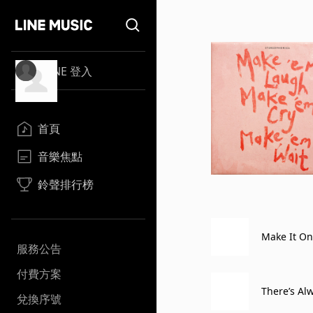
LINE 登入
首頁
音樂焦點
鈴聲排行榜
Make It O
服務公告
付費方案
There’s Al
兌換序號