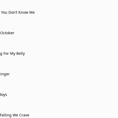
 You Don’t Know Me
 October
g For My Belly
Singer
Boys
 Falling We Crave