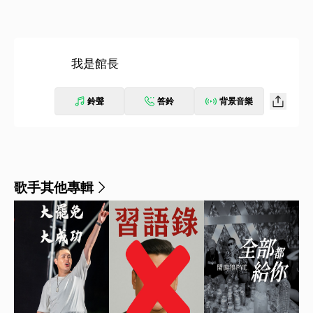
我是館長
鈴聲
答鈴
背景音樂
歌手其他專輯