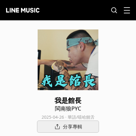
我是館長
閩南狼PYC
2025-04-26 · 華語/嘻哈饒舌
分享專輯