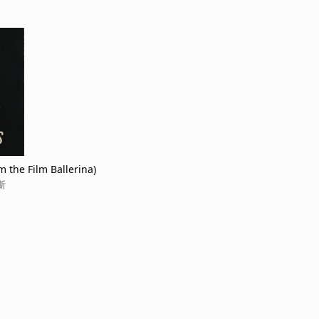
 the Film Ballerina)
塞斯