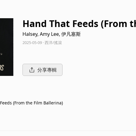
Hand That Feeds (From th
Halsey, Amy Lee, 伊凡塞斯
2025-05-09 · 西洋/搖滾
分享專輯
Feeds (From the Film Ballerina)