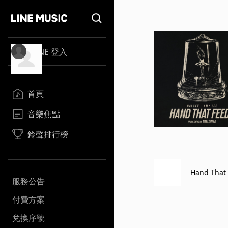
LINE 登入
首頁
音樂焦點
鈴聲排行榜
Hand That 
服務公告
付費方案
兌換序號