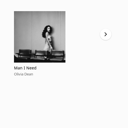
Man I Need
Lady Lady
Olivia Dean
Olivia Dean