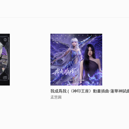
我成爲我 (《神印王座》動畫插曲·蓮華神賦曲
孟慧圓