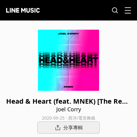
Head & Heart (feat. MNEK) [The Remi
xes Extended Pt. 2]
Joel Corry
2020-09-25 · 西洋/電音舞曲
分享專輯