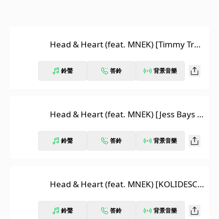
Head & Heart (feat. MNEK) [Timmy Tru
mpet Remix] [Extended Mix]
鈴聲
答鈴
背景音樂
Head & Heart (feat. MNEK) [Jess Bays R
emix] [Extended Mix]
鈴聲
答鈴
背景音樂
Head & Heart (feat. MNEK) [KOLIDESCO
PES Remix]
鈴聲
答鈴
背景音樂