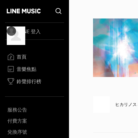
LINE 登入
首頁
音樂焦點
鈴聲排行榜
ヒカリノス
服務公告
付費方案
兌換序號