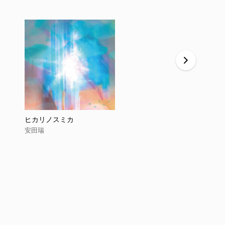
ヒカリノスミカ
ヤサシイキ
安田瑞
安田瑞