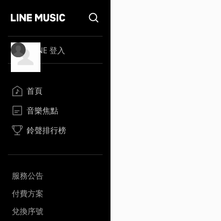
LINE 登入
首頁
音樂焦點
鈴聲排行榜
服務公告
付費方案
兌換序號