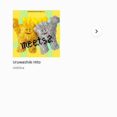
Uruwashiki Hito
ada ada
nishina
nishina