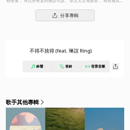
裡墜落， 寄託所有直到無話可說。 欲言又止地形容， 再若無其事
地錯過； 從彼此眼中消失的快樂， 其實我都懂得， 只是不願承
認。
分享專輯
不得不捨得 (feat. 琳誼 Ring)
鈴聲
答鈴
背景音樂
歌手其他專輯