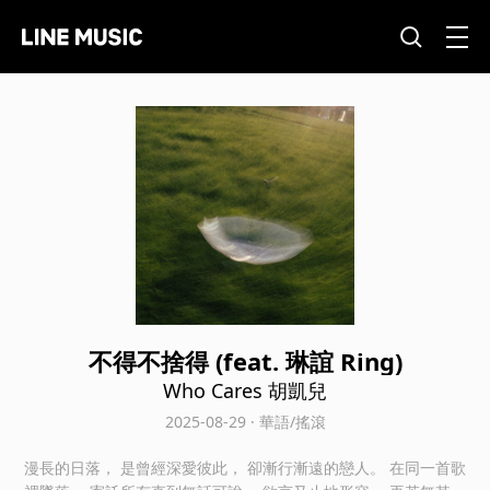
不得不捨得 (feat. 琳誼 Ring)
Who Cares 胡凱兒
2025-08-29 · 華語/搖滾
漫長的日落， 是曾經深愛彼此， 卻漸行漸遠的戀人。 在同一首歌