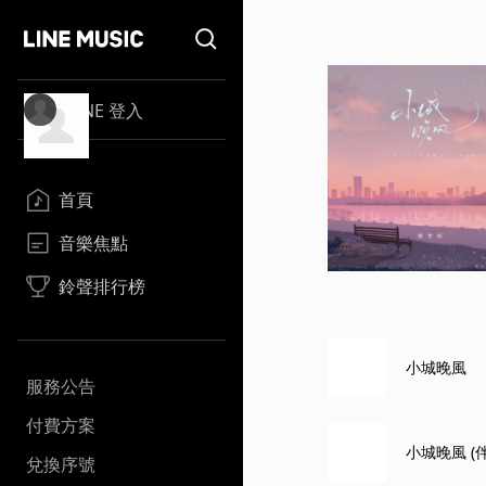
LINE 登入
首頁
音樂焦點
鈴聲排行榜
小城晚風
服務公告
付費方案
小城晚風 (
兌換序號