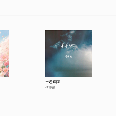
半卷煙雨
傅夢彤