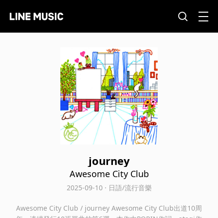
journey
Awesome City Club
2025-09-10 · 日語/流行音樂
Awesome City Club / journey Awesome City Club出道10周