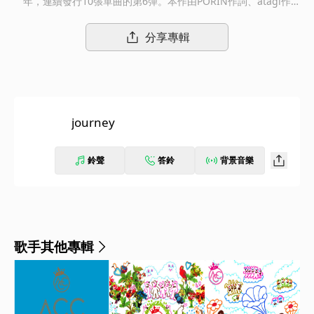
年，連續發行10張單曲的第6彈。本作由PORIN作詞、atagi作
曲、久保田真吾（jazzin'park）編曲。10周年的10作連續發行企
劃很快地來到第6彈，這次的歌曲讓人感受到啟程與重逢的明朗氛
分享專輯
圍，同時也帶有一絲淡淡的哀愁。
journey
鈴聲
答鈴
背景音樂
歌手其他專輯