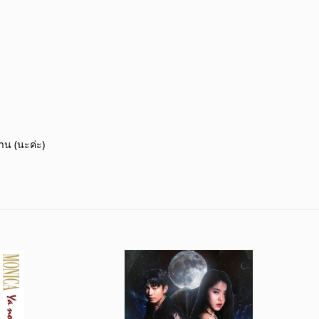
าน (นะค่ะ)