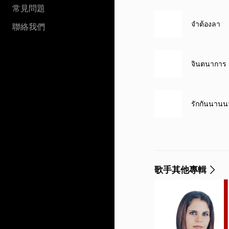
常見問題
จำต้องลา
聯絡我們
จินตนาการ
รักกันนานน
歌手其他專輯