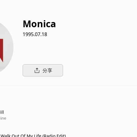
Monica
1995.07.18
分享
ill
Mine
Walk Out Of My Life (Radio Edit)