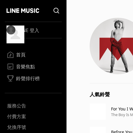
LINE 登入
首頁
音樂焦點
鈴聲排行榜
人氣鈴聲
服務公告
For You I W
The Boy Is 
付費方案
兌換序號
Before You 