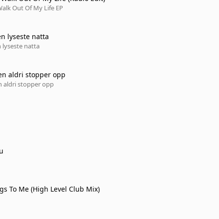
alk Out Of My Life EP
n lyseste natta
 lyseste natta
en aldri stopper opp
 aldri stopper opp
u
ngs To Me (High Level Club Mix)