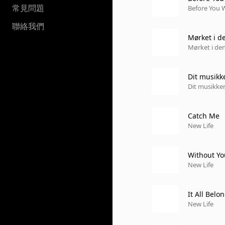
常見問題
Before You W
聯絡我們
Mørket i de
Mørket i den
Dit musikk
Dit musikken
Catch Me
New Life
Without Yo
New Life
It All Belo
New Life