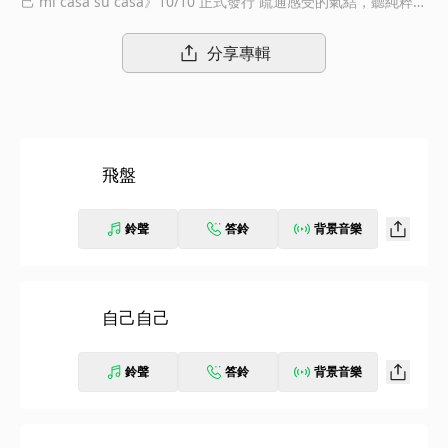
己 mi casa su casa》10/10 正式發行 疏通感受的氣結，聽純粹的
歌讓身軀得到鬆活 ★ 像一份開放的邀請，在任何情境與情緒都能
感同身受，用 9 首創作與你的心擊掌！ ★ 聯手金獎製作人 Terenc
分享專輯
e Hsieh 謝燕輝共同編製， Brandy 布蘭地擔綱配唱製作，電影音
樂製作家徐文參與作詞，更首度跨界邀請音樂偶像 Matzka、泰國
流行搖滾樂團 Olin MattiBlue 驚喜獻聲合作！ ★ LINION 説：
「希望這張專輯能成為一個日常提醒，陪你跳脫追逐、學會獨處，
持續保持身心健康與平衡！」 LINION 是台灣少見以貝斯為主要彈
飛盤
奏的唱作歌手，以感性卻不失逍遙自在感的詞曲、低沈慵懶的聲
線，結合能騷動靈魂的 Neo-Soul 與 R&B 作為核心曲風，成為華
語音樂圈中極具辨識度的亮眼存在。自出道以來，他幾乎以兩年一
鈴聲
答鈴
背景音樂
張專輯的步伐穩定音樂路，每次推出作品皆曾提名及榮獲金音創作
獎「最佳節奏藍調專輯」，實力備受肯定。近年來，LINION 的音
樂觸角更延伸至國際舞台，曾被邀請至東京、香港、上海、北京、
韓國做演出，並與 THREE1989、chilldspot、illmore 等日本樂團
自己自己
合作，累積多首串流破百萬的單曲。同時，他跨界影視與品牌創
作，為 Netflix 劇集《此時此刻》打造單集片尾曲〈Red Date〉，
鈴聲
答鈴
背景音樂
並創作麥當勞活動主題曲〈Be My Bagel〉，兩首作品皆在全球深
受大眾的喜愛，廣為分享流傳。 2025 年，LINION 推出第四張專
輯《自己自己 mi casa su casa》。專輯名稱取自他在蘭嶼好友常
掛在嘴邊的一句口頭禪，「自己自己」意思即是「自己來，不要客