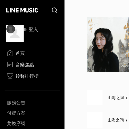
LINE 登入
首頁
音樂焦點
鈴聲排行榜
山海之间（
服務公告
付費方案
山海之间（
兌換序號