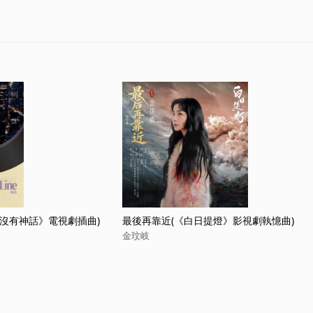
(《愛情沒有神話》電視劇插曲)
最後再靠近(《白日提燈》影視劇執憶曲)
金玟岐