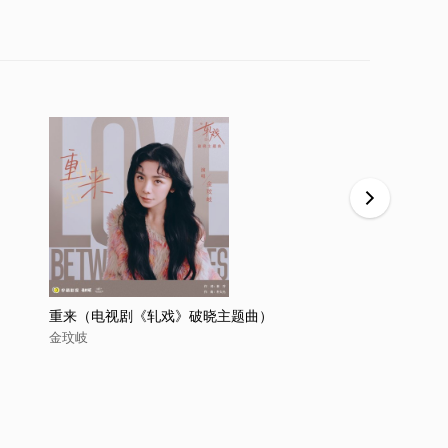
重来（电视剧《轧戏》破晓主题曲）
晨昏线（《
金玟岐
金玟岐