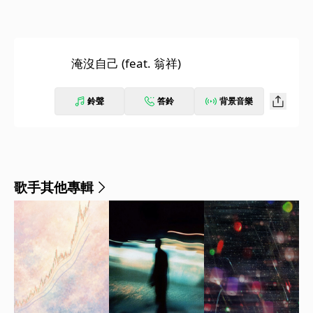
淹沒自己 (feat. 翁祥)
鈴聲
答鈴
背景音樂
歌手其他專輯