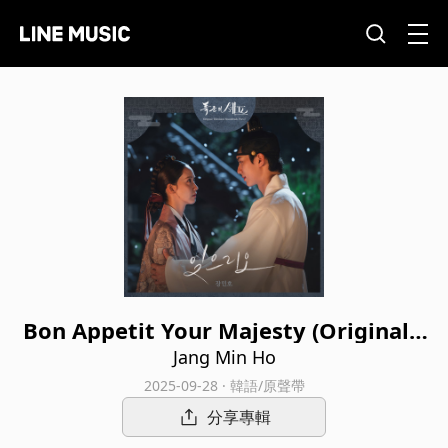
Bon Appetit Your Majesty (Original T
elevision Soundtrack), Pt. 7
Jang Min Ho
2025-09-28 · 韓語/原聲帶
分享專輯