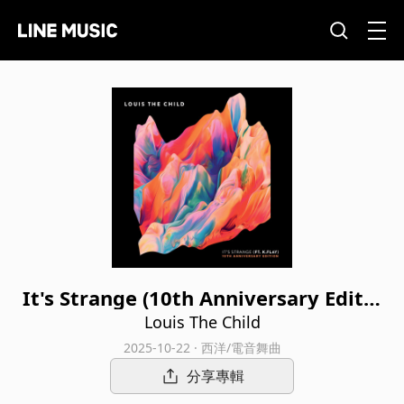
It's Strange (10th Anniversary Editio
n)
Louis The Child
2025-10-22 · 西洋/電音舞曲
分享專輯