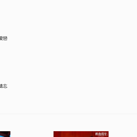
愛戀
遺忘