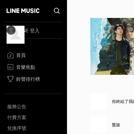
LINE 登入
首頁
音樂焦點
鈴聲排行榜
你終結了我
服務公告
付費方案
盤旋
兌換序號