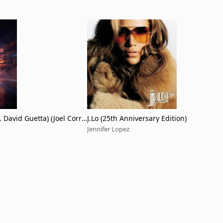
 David Guetta) (Joel Corry
J.Lo (25th Anniversary Edition)
Jennifer Lopez