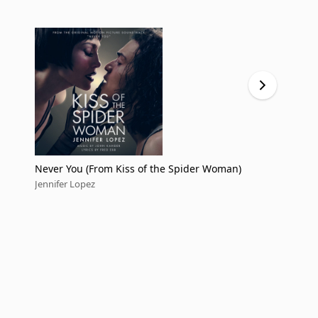
Never You (From Kiss of the Spider Woman)
Kiss of th
Jennifer Lopez
Jennifer Lop