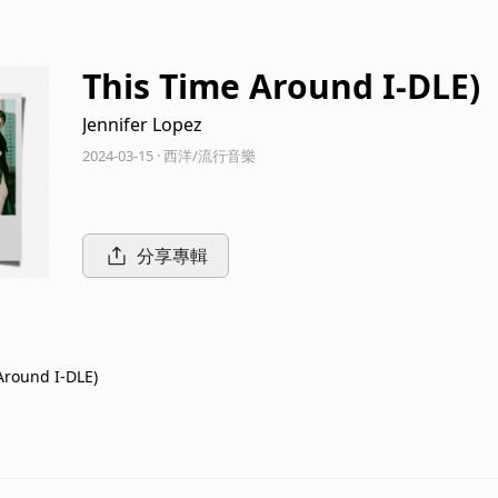
This Time Around I-DLE)
Jennifer Lopez
2024-03-15 · 西洋/流行音樂
分享專輯
Around I-DLE)