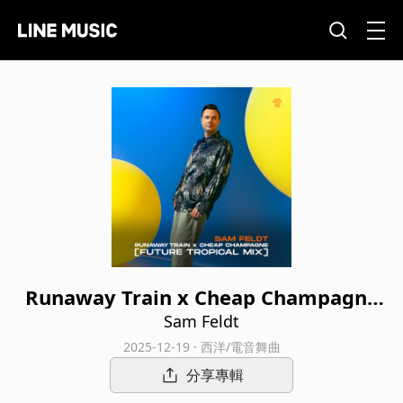
Runaway Train x Cheap Champagne
(Future Tropical Remix)
Sam Feldt
2025-12-19 · 西洋/電音舞曲
分享專輯