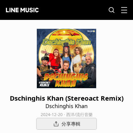
Dschinghis Khan (Stereoact Remix)
Dschinghis Khan
2024-12-20 · 西洋/流行音樂
分享專輯