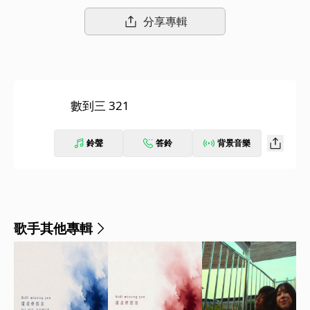
分享專輯
數到三 321
鈴聲
答鈴
背景音樂
歌手其他專輯