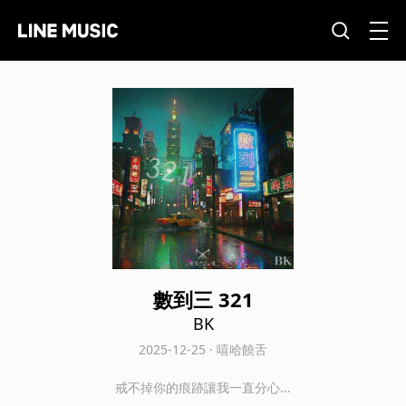
數到三 321
BK
2025-12-25 · 嘻哈饒舌
戒不掉你的痕跡讓我一直分心...