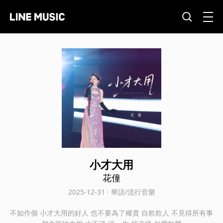
小才大用
花僮
2025-12-31 · 華語/流行音樂
不如作個 小才大用的好人 也不要為了權貴 自欺欺人 不見得所有事