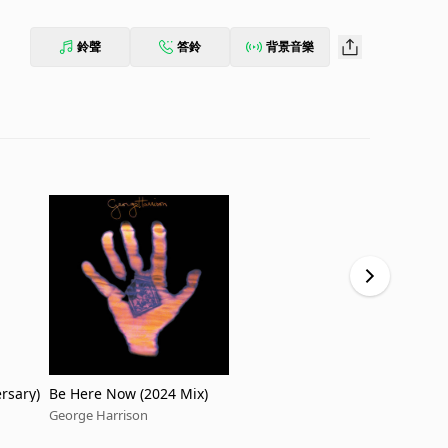
鈴聲
答鈴
背景音樂
ersary)
Be Here Now (2024 Mix)
Give Me Lov
George Harrison
George Harr