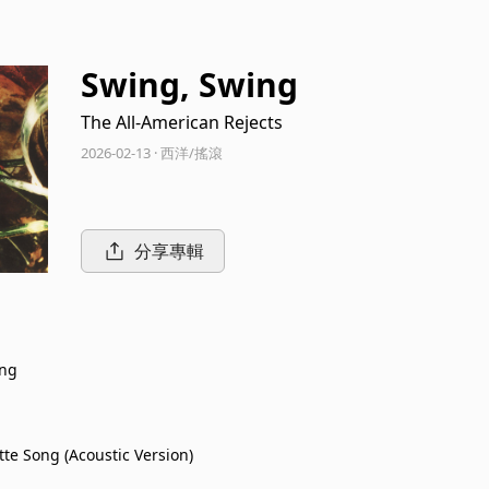
Swing, Swing
The All-American Rejects
2026-02-13 · 西洋/搖滾
分享專輯
ing
tte Song (Acoustic Version)