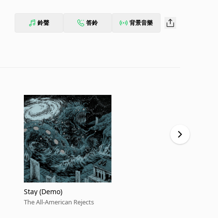
鈴聲
答鈴
背景音樂
Stay (Demo)
There's A P
The All-American Rejects
The All-Ameri