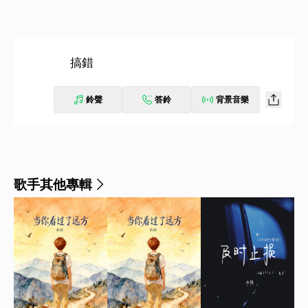
搞錯
鈴聲
答鈴
背景音樂
歌手其他專輯