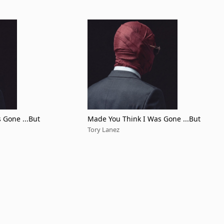
 Gone ...But
Made You Think I Was Gone ...But
Tory Lanez