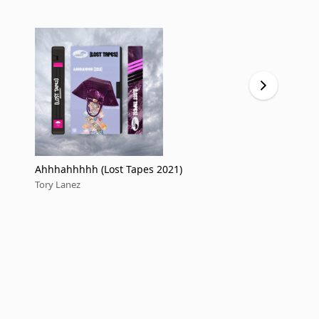
Ahhhahhhhh (Lost Tapes 2021)
Anything (L
Tory Lanez
Tory Lanez