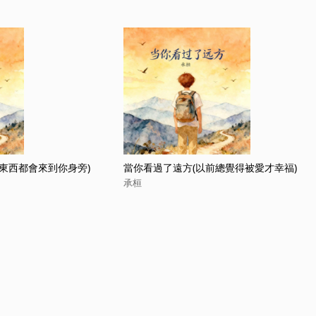
東西都會來到你身旁)
當你看過了遠方(以前總覺得被愛才幸福)
承桓