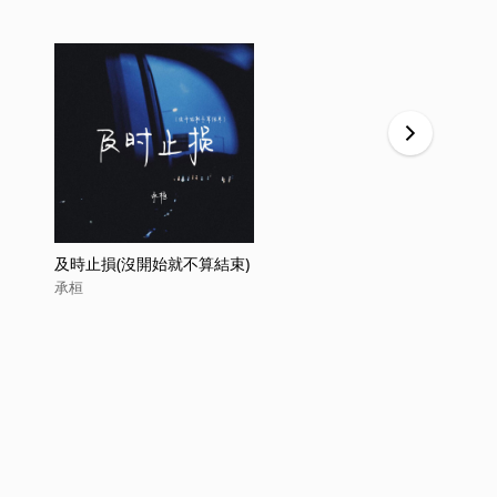
及時止損(沒開始就不算結束)
相忘人海中
承桓
承桓