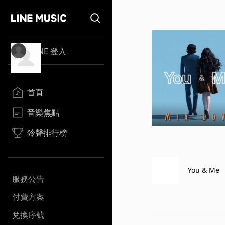
LINE 登入
首頁
音樂焦點
鈴聲排行榜
You & Me
服務公告
付費方案
兌換序號